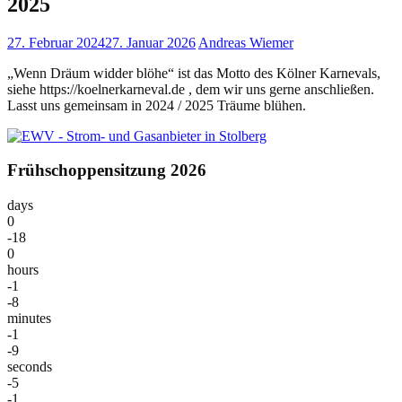
2025
27. Februar 2024
27. Januar 2026
Andreas Wiemer
„Wenn Dräum widder blöhe“ ist das Motto des Kölner Karnevals,
siehe https://koelnerkarneval.de , dem wir uns gerne anschließen.
Lasst uns gemeinsam in 2024 / 2025 Träume blühen.
Frühschoppensitzung 2026
days
0
-18
0
hours
-1
-8
minutes
-1
-9
seconds
-5
-1