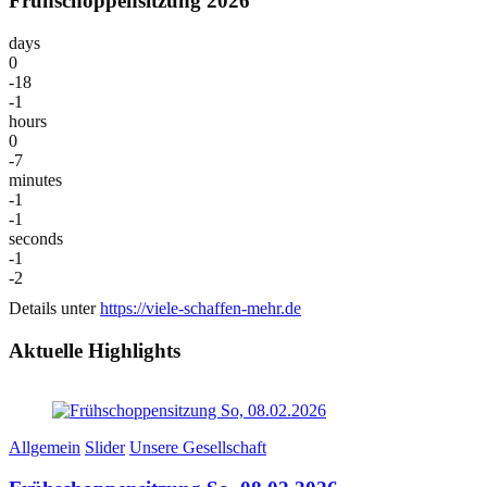
Frühschoppensitzung 2026
days
0
-18
-1
hours
0
-7
minutes
-1
-1
seconds
-1
-2
Details unter
https://viele-schaffen-mehr.de
Aktuelle Highlights
Allgemein
Slider
Unsere Gesellschaft